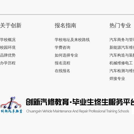
关于创新
报名指南
热门专业
学校概况
学校地址及来校路线
汽车商务与管
校园环境
学费咨询
新能源汽车维
品牌优势
如何选择专业
汽车构造与装
办学历程
报名流程
机械维修电工
在线报名
汽车检测与维
焊接专业