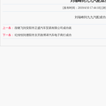
刘瑞峰到九九汽配成
[发布时间：2019/4/10 17:44:18] 
刘瑞峰到九九汽配成功
上一条：
段晓飞到安阳市正盛汽车贸易有限公司成功就
下一条：
纪传恒到濮阳市京开路博译汽车电子商行成功