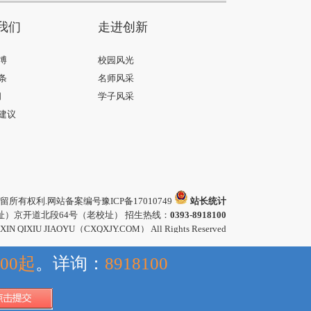
我们
走进创新
博
校园风光
条
名师风采
间
学子风采
建议
留所有权利.网站备案编号
豫ICP备17010749
站长统计
）京开道北段64号（老校址） 招生热线：
0393-8918100
GXIN QIXIU JIAOYU（CXQXJY.COM） All Rights Reserved
00起
。详询：
8918100