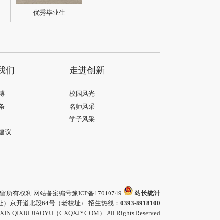
优秀毕业生
我们
走进创新
博
校园风光
条
名师风采
间
学子风采
建议
留所有权利.网站备案编号
豫ICP备17010749
站长统计
）京开道北段64号（老校址） 招生热线：
0393-8918100
GXIN QIXIU JIAOYU（CXQXJY.COM） All Rights Reserved